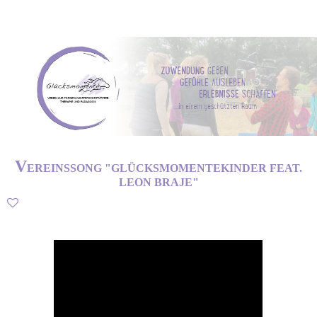
V
EREINSSONG "GLÜCKSMOMENTEKINDER FEAT.
LEON BRAJE"