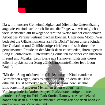
Da wir in unserer Gemeinnützigkeit auf öffentliche Unterstützung
angewiesen sind, stellte sich für uns die Frage, wie wir möglichst
viele Menschen auf bewegende Art und Weise mit der emotionalen
Arbeit des Vereins vertraut machen können. Unter dem Motto „Was
bedeutet die Glücksmomente-Zeit für Dich?“ haben unsere Kinder
ihre Gedanken und Gefühle aufgeschrieben und sich durch die
gemeinsamen Freude an der Musik dazu entschieden, ihren eigenen
Song zu entwickeln. Unterstützung erhielten sie dabei von unserem
Freund und Musiker Leon Braje aus Hannover. Ergebnis dieses
tollen Projekts ist der Song „GlücksmomenteKinder feat. Leon
Braje“.
"Mit dem Song möchten die GlücksmomenteKinder anderen
Betroffenen zeigen, dass es einen Ort gibt, an dem sie Hilfe
erhalten. Es ist bemerkenswert, dass sie ganz bewusst ihre
Emotionen mit anderen Menschen teilen wollen“, sagt
Vereinsgründerin Andrea Meyer. Professionell aufgenommen
wurde der Song im Frida Park Studio Hannover. Anschließend
haben wir dazu auf dem heimischen Vereinsgelände dazu noch ein
eindrucksvolles Video gedreht.