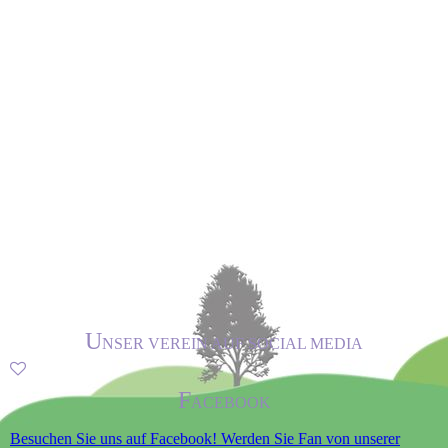
U
NSER VEREIN AUF SOCIAL MEDIA
F
ACEBOOK
Besuchen Sie uns auf Facebook! Werden Sie Fan von unserer